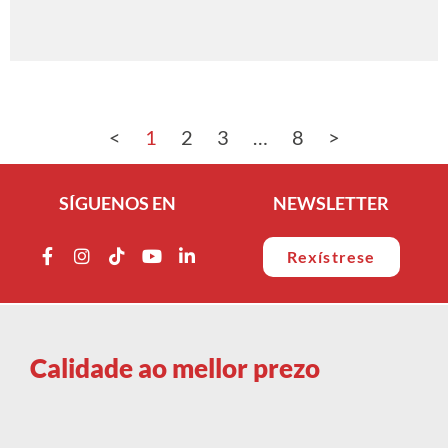
<
1
2
3
…
8
>
SÍGUENOS EN
NEWSLETTER
Rexístrese
Calidade ao mellor prezo