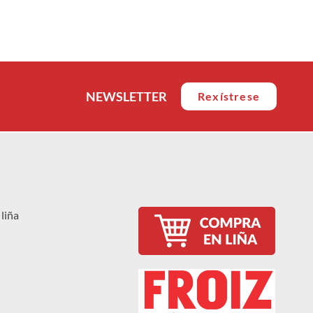
NEWSLETTER
Rexístrese
liña