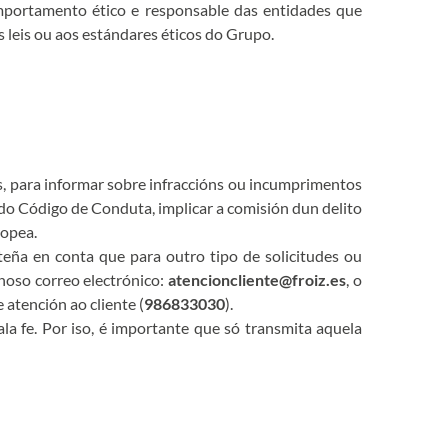
omportamento ético e responsable das entidades que
 leis ou aos estándares éticos do Grupo.
s, para informar sobre infraccións ou incumprimentos
do Código de Conduta, implicar a comisión dun delito
ropea.
teña en conta que para outro tipo de solicitudes ou
 noso correo electrónico:
atencioncliente@froiz.es
, o
 atención ao cliente (
986833030
).
a fe. Por iso, é importante que só transmita aquela