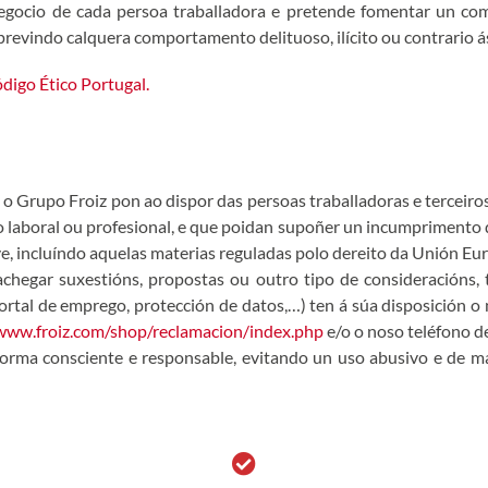
negocio de cada persoa traballadora e pretende fomentar un c
previndo calquera comportamento delituoso, ilícito ou contrario ás
digo Ético Portugal.
o Grupo Froiz pon ao dispor das persoas traballadoras e terceiro
 laboral ou profesional, e que poidan supoñer un incumprimento 
e, incluíndo aquelas materias reguladas polo dereito da Unión Eu
hegar suxestións, propostas ou outro tipo de consideracións, 
 portal de emprego, protección de datos,…) ten á súa disposición o
/www.froiz.com/shop/reclamacion/index.php
e/o o noso teléfono de
forma consciente e responsable, evitando un uso abusivo e de mal