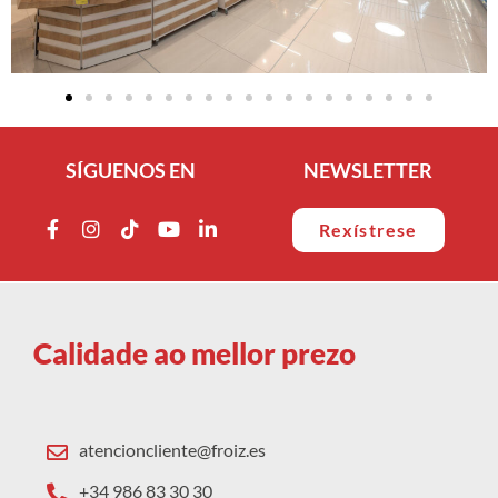
SÍGUENOS EN
NEWSLETTER
Rexístrese
Calidade ao mellor prezo
atencioncliente@froiz.es
+34 986 83 30 30