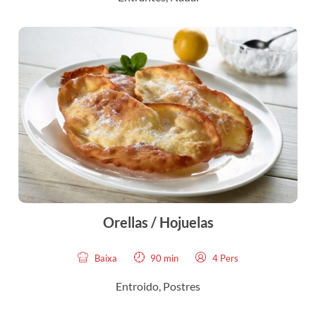
Orellas / Hojuelas
Baixa
90 min
4 Pers
Entroido
,
Postres