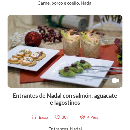
Carne, porco e coello
,
Nadal
Entrantes de Nadal con salmón, aguacate
e lagostinos
Baixa
30 min
4 Pers
Entrantes
,
Nadal