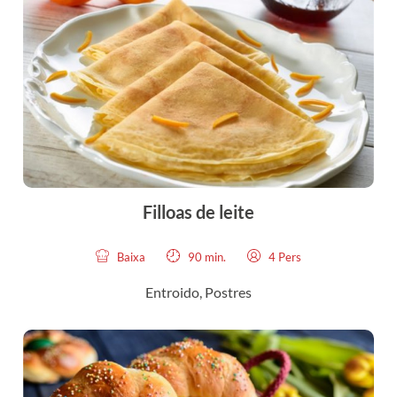
Filloas de leite
Baixa
90 min.
4 Pers
Entroido
,
Postres