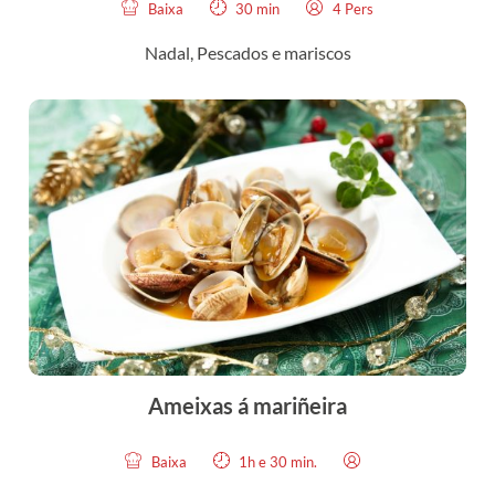
Baixa
30 min
4 Pers
Nadal
,
Pescados e mariscos
Ameixas á mariñeira
Baixa
1h e 30 min.