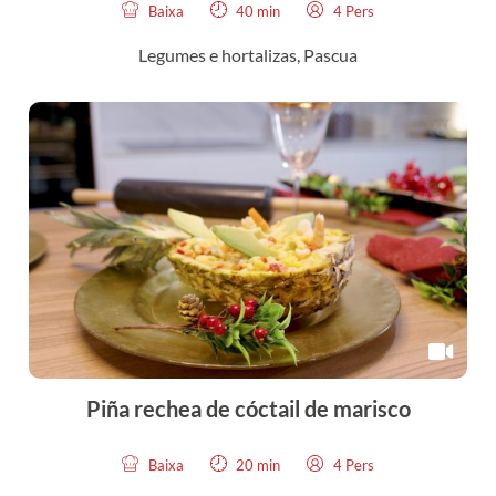
Baixa
40 min
4 Pers
Legumes e hortalizas
,
Pascua
Piña rechea de cóctail de marisco
Baixa
20 min
4 Pers