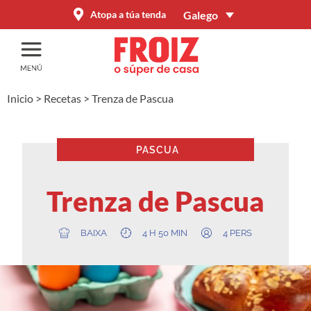
Galego
Atopa a túa tenda
Inicio
>
Recetas
>
Trenza de Pascua
PASCUA
Trenza de Pascua
BAIXA
4 H 50 MIN
4 PERS