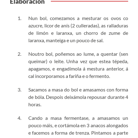
Elaboración
Nun bol, comezamos a mesturar os ovos co
azucre, licor de anís (2 culleradas), as ralladuras
de limón e laranxa, un chorro de zume de
laranxa, manteiga e un pouco de sal.
Noutro bol, poñemos ao lume, a quentar (sen
queimar) o leite. Unha vez que estea tépeda,
apagamos, e engadímola á mestura anterior, á
cal incorporamos a fariña e o fermento.
Sacamos a masa do bol e amasamos con forma
de bóla. Despois deixámola repousar durante 4
horas.
Cando a masa fermentase, a amasamos un
pouco máis, e cortámola en 3 anacos alongados
e facemos a forma de trenza. Pintamos a parte