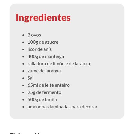
Ingredientes
3 ovos
100g de azucre
licor de anís
400g de manteiga
ralladura de limón e de laranxa
zume de laranxa
Sal
65ml de leite enteiro
25g de fermento
500g de fariña
améndoas laminadas para decorar