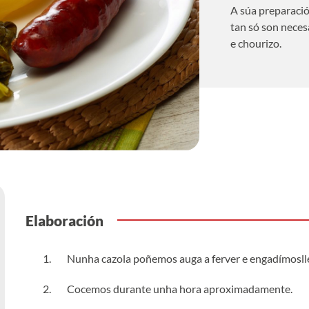
A súa preparación
tan só son necesa
e chourizo.
Elaboración
Nunha cazola poñemos auga a ferver e engadímoslle
Cocemos durante unha hora aproximadamente.