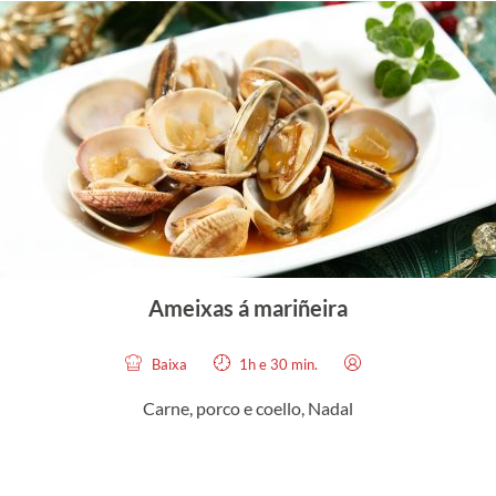
Ameixas á mariñeira
Baixa
1h e 30 min.
Carne, porco e coello
,
Nadal