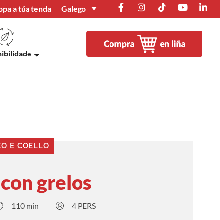
Galego
opa a túa tenda
ibilidade
CO E COELLO
con grelos
110 min
4 PERS