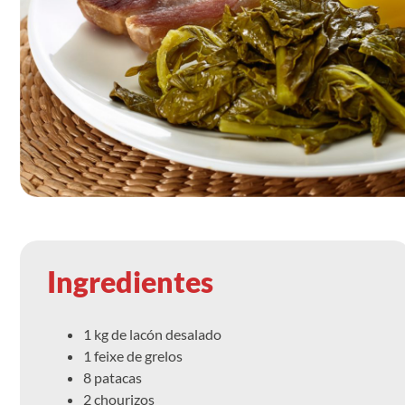
Ingredientes
1 kg de lacón desalado
1 feixe de grelos
8 patacas
2 chourizos