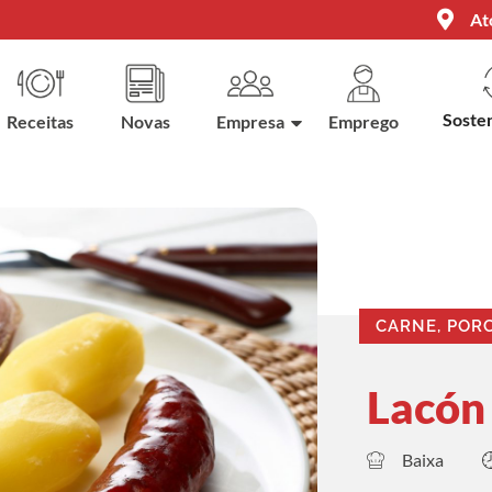
At
Sosten
Receitas
Novas
Empresa
Emprego
CARNE, POR
Lacón 
Baixa