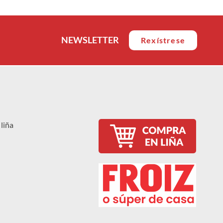
NEWSLETTER
Rexístrese
liña