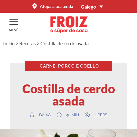
Galego
Atopa a túa tenda
Inicio
>
Recetas
>
Costilla de cerdo asada
CARNE, PORCO E COELLO
Costilla de cerdo
asada
BAIXA
40 MIN
4 PERS