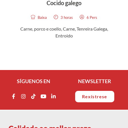
Cocido galego
Co
Baixa
3 horas
6 Pers
Carne, porco e coello
,
Carne, Tenreira Galega
,
Entroido
SÍGUENOS EN
NEWSLETTER
Rexístrese