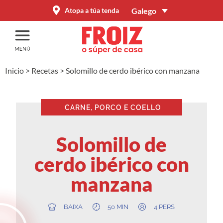
Galego
Atopa a túa tenda
Inicio
>
Recetas
>
Solomillo de cerdo ibérico con manzana
CARNE, PORCO E COELLO
Solomillo de
cerdo ibérico con
manzana
BAIXA
50 MIN
4 PERS