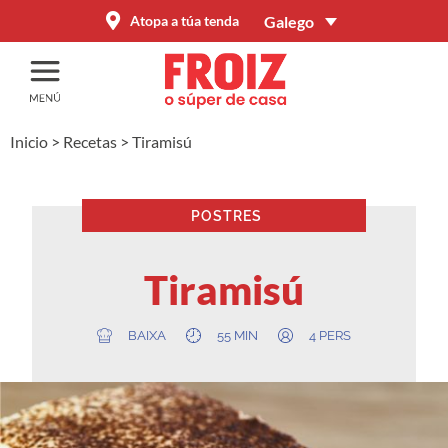
Galego
Atopa a túa tenda
Inicio
>
Recetas
>
Tiramisú
POSTRES
Tiramisú
BAIXA
55 MIN
4 PERS