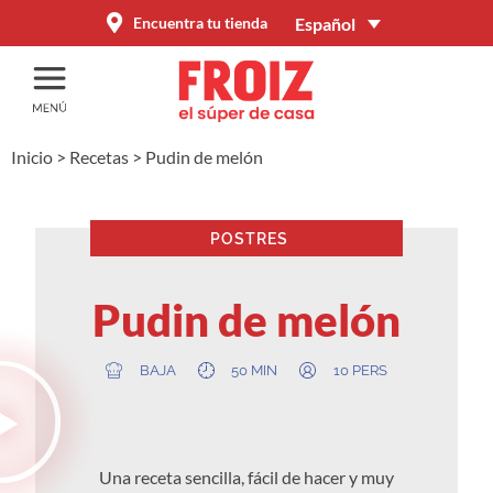
Español
Encuentra tu tienda
Inicio
>
Recetas
>
Pudin de melón
POSTRES
Pudin de melón
BAJA
50 MIN
10 PERS
Una receta sencilla, fácil de hacer y muy