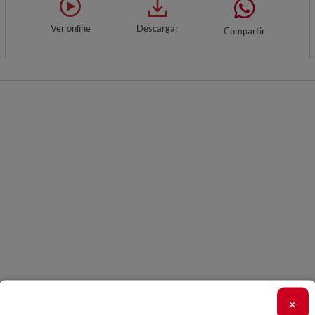
Ver online
Descargar
Compartir
×