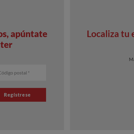
tos, apúntate
Localiza tu
ter
Má
Regístrese