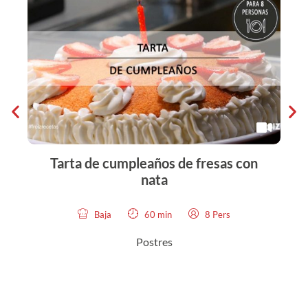
Tarta de cumpleaños de fresas con
Po
nata
Baja
60 min
8 Pers
Postres