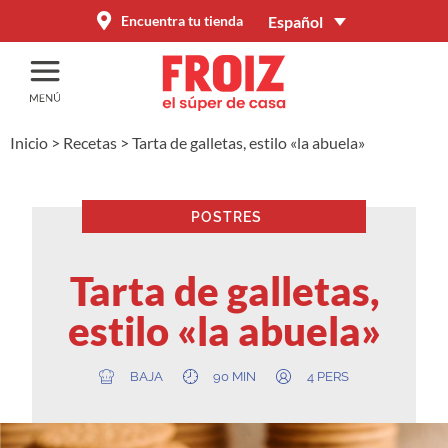
Español
Encuentra tu tienda
Inicio
>
Recetas
>
Tarta de galletas, estilo «la abuela»
POSTRES
Tarta de galletas,
estilo «la abuela»
BAJA
90 MIN
4 PERS