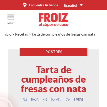
Español
Encuentra tu tienda
Inicio
>
Recetas
>
Tarta de cumpleaños de fresas con nata
POSTRES
Tarta de
cumpleaños de
fresas con nata
BAJA
60 MIN
8 PERS