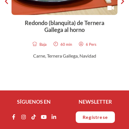
Redondo (blanquita) de Ternera
Gallega al horno
Baja
60 min
6 Pers
Carne, Ternera Gallega
,
Navidad
SÍGUENOS EN
NEWSLETTER
Regístrese