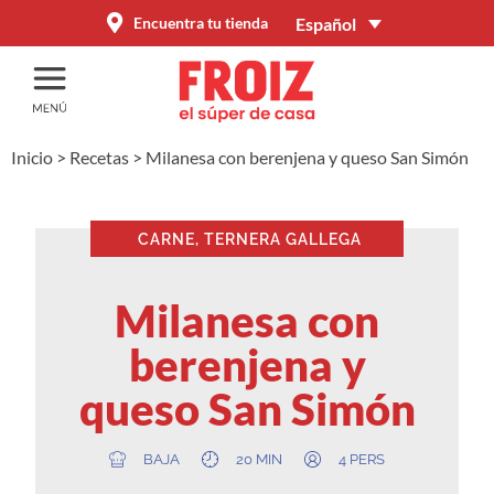
Español
Encuentra tu tienda
Inicio
>
Recetas
>
Milanesa con berenjena y queso San Simón
CARNE, TERNERA GALLEGA
Milanesa con
berenjena y
queso San Simón
BAJA
20 MIN
4 PERS