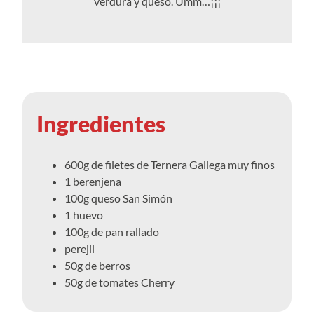
verdura y queso. Umm…¡¡¡
Ingredientes
600g de filetes de Ternera Gallega muy finos
1 berenjena
100g queso San Simón
1 huevo
100g de pan rallado
perejil
50g de berros
50g de tomates Cherry