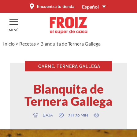
Español
Encuentra tu tienda
Inicio
>
Recetas
>
Blanquita de Ternera Gallega
CARNE, TERNERA GALLEGA
Blanquita de
Ternera Gallega
BAJA
3 H 30 MIN