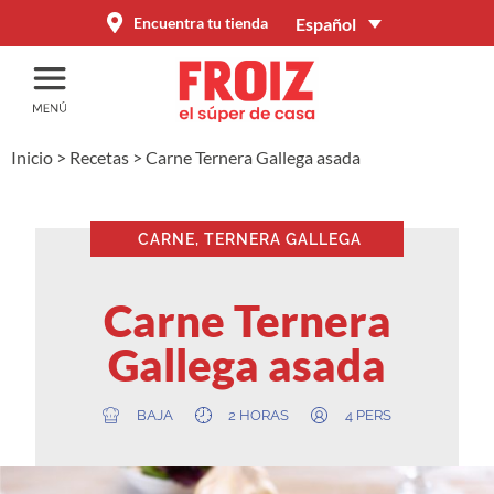
Español
Encuentra tu tienda
Inicio
>
Recetas
>
Carne Ternera Gallega asada
CARNE, TERNERA GALLEGA
Carne Ternera
Gallega asada
BAJA
2 HORAS
4 PERS