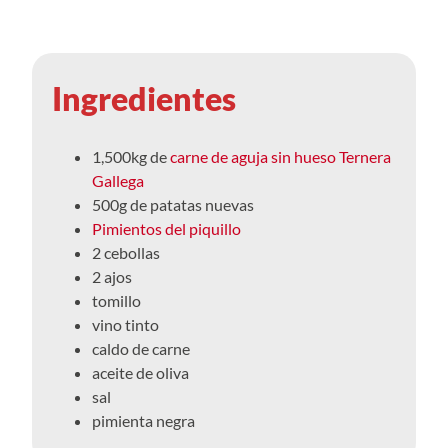
Ingredientes
1,500kg de
carne de aguja sin hueso Ternera
Gallega
500g de patatas nuevas
Pimientos del piquillo
2 cebollas
2 ajos
tomillo
vino tinto
caldo de carne
aceite de oliva
sal
pimienta negra