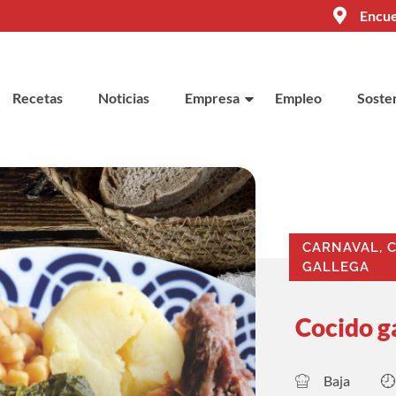
Encue
Recetas
Noticias
Empresa
Empleo
Sosten
CARNAVAL
,
C
GALLEGA
Cocido g
Baja