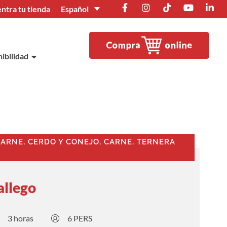
Español
ntra tu tienda
ibilidad
ARNE, CERDO Y CONEJO
,
CARNE, TERNERA
allego
3 horas
6 PERS