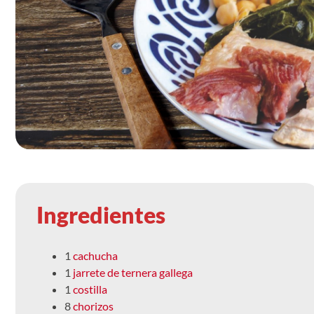
Ingredientes
1
cachucha
1
jarrete de ternera gallega
1
costilla
8
chorizos