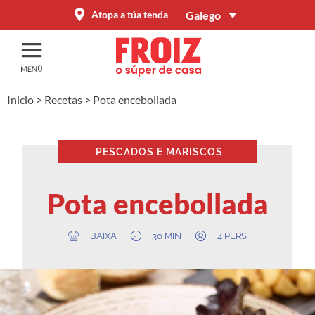
Galego
Atopa a túa tenda
Inicio
>
Recetas
>
Pota encebollada
PESCADOS E MARISCOS
Pota encebollada
BAIXA
30 MIN
4 PERS