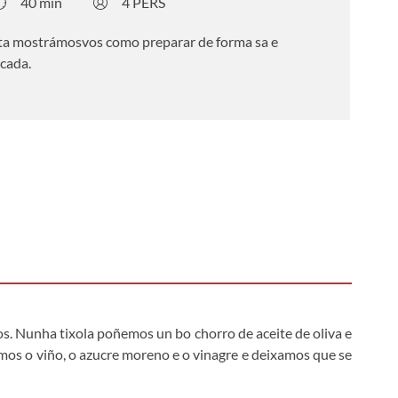
40 min
4 PERS
ta mostrámosvos como preparar de forma sa e
scada.
s. Nunha tixola poñemos un bo chorro de aceite de oliva e
mos o viño, o azucre moreno e o vinagre e deixamos que se