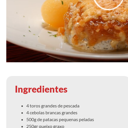
Ingredientes
4 toros grandes de pescada
4 cebolas brancas grandes
500g de patacas pequenas peladas
250gr queixo graxo