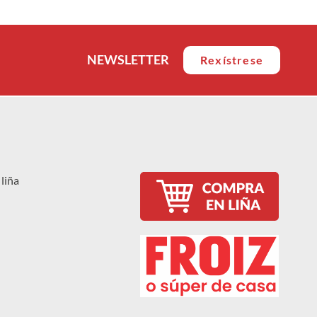
NEWSLETTER
Rexístrese
liña