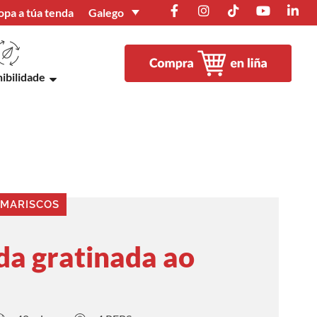
Galego
opa a túa tenda
ibilidade
 MARISCOS
da gratinada ao