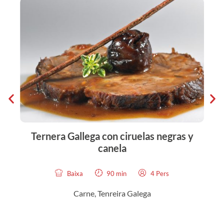
Ternera Gallega con ciruelas negras y
E
canela
Baixa
90 min
4 Pers
Carne, Tenreira Galega