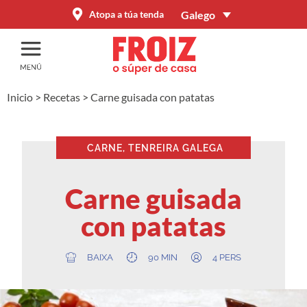
Galego
Atopa a túa tenda
Inicio
>
Recetas
>
Carne guisada con patatas
CARNE, TENREIRA GALEGA
Carne guisada
con patatas
BAIXA
90 MIN
4 PERS