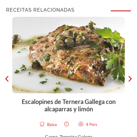
RECEITAS RELACIONADAS
Escalopines de Ternera Gallega con
M
alcaparras y limón
Baixa
4 Pers
Carne, Tenreira Galega