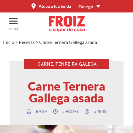
Galego
Atopa a túa tenda
Inicio
>
Recetas
>
Carne Ternera Gallega asada
CARNE, TENREIRA GALEGA
Carne Ternera
Gallega asada
BAIXA
2 HORAS
4 PERS