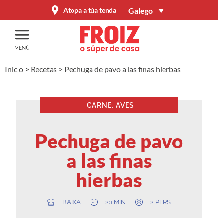
Galego
Atopa a túa tenda
Inicio
>
Recetas
>
Pechuga de pavo a las finas hierbas
CARNE, AVES
Pechuga de pavo
a las finas
hierbas
BAIXA
20 MIN
2 PERS