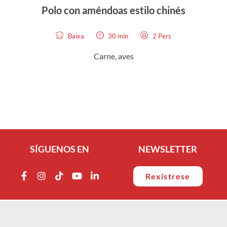
Polo con améndoas estilo chinés
P
Baixa
30 min
2 Pers
Carne, aves
SÍGUENOS EN
NEWSLETTER
Rexístrese