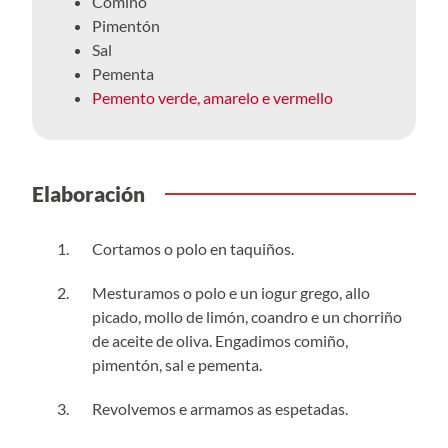
Comiño
Pimentón
Sal
Pementa
Pemento verde, amarelo e vermello
Elaboración
Cortamos o polo en taquiños.
Mesturamos o polo e un iogur grego, allo
picado, mollo de limón, coandro e un chorriño
de aceite de oliva. Engadimos comiño,
pimentón, sal e pementa.
Revolvemos e armamos as espetadas.