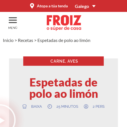
Galego
Atopa a túa tenda
Inicio
>
Recetas
>
Espetadas de polo ao limón
CARNE, AVES
Espetadas de
polo ao limón
BAIXA
25 MINUTOS
2 PERS