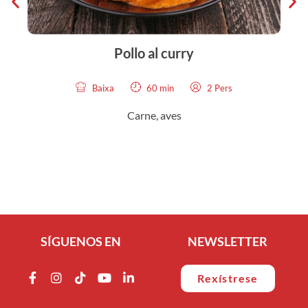
Pollo al curry
Baixa
60 min
2 Pers
Carne, aves
SÍGUENOS EN
NEWSLETTER
Rexístrese