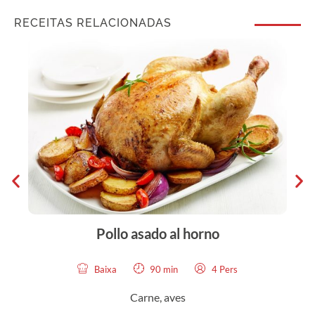
RECEITAS RELACIONADAS
Pollo asado al horno
P
Baixa
90 min
4 Pers
Carne, aves