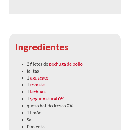
Ingredientes
2 filetes de
pechuga de pollo
fajitas
1
aguacate
1
tomate
1
lechuga
1
yogur natural 0%
queso batido fresco 0%
1 limón
Sal
Pimienta