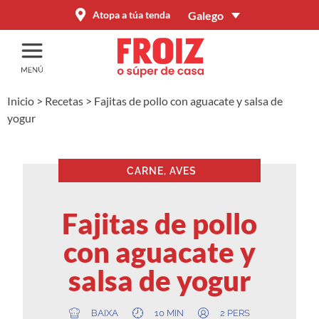
Galego
Atopa a túa tenda
Inicio
>
Recetas
>
Fajitas de pollo con aguacate y salsa de
yogur
CARNE, AVES
Fajitas de pollo
con aguacate y
salsa de yogur
BAIXA
10 MIN
2 PERS