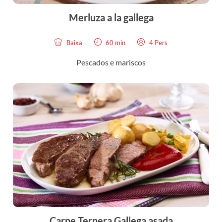
Merluza a la gallega
Baixa
60 min
4 Pers
Pescados e mariscos
Carne Ternera Gallega asada