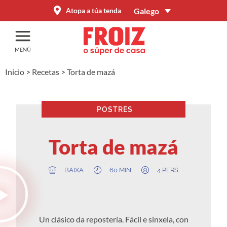
Galego
Atopa a túa tenda
Inicio
>
Recetas
>
Torta de mazá
POSTRES
Torta de mazá
BAIXA
60 MIN
4 PERS
Un clásico da repostería. Fácil e sinxela, con