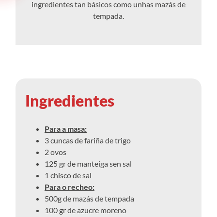
ingredientes tan básicos como unhas mazás de
tempada.
Ingredientes
Para a masa:
3 cuncas de fariña de trigo
2 ovos
125 gr de manteiga sen sal
1 chisco de sal
Para o recheo:
500g de mazás de tempada
100 gr de azucre moreno