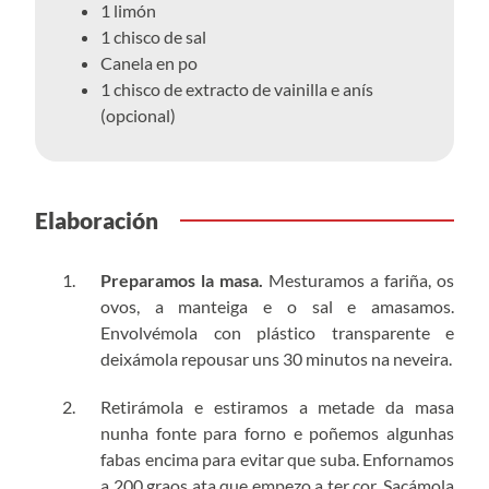
1 limón
1 chisco de sal
Canela en po
1 chisco de extracto de vainilla e anís
(opcional)
Elaboración
Preparamos la masa.
Mesturamos a fariña, os
ovos, a manteiga e o sal e amasamos.
Envolvémola con plástico transparente e
deixámola repousar uns 30 minutos na neveira.
Retirámola e estiramos a metade da masa
nunha fonte para forno e poñemos algunhas
fabas encima para evitar que suba. Enfornamos
a 200 graos ata que empezo a ter cor. Sacámola