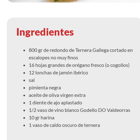
Ingredientes
800 gr de redondo de Ternera Gallega cortado en
escalopes no muy finos
16 hojas grandes de orégano fresco (o cogollos)
12 lonchas de jamón ibérico
sal
pimienta negra
aceite de oliva virgen extra
1 diente de ajo aplastado
1/2 vaso de vino blanco Godello DO Valdeorras
10 gr harina
1 vaso de caldo oscuro de ternera