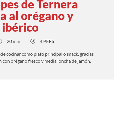
opes de Ternera
a al orégano y
ibérico
20 min
4 PERS
ede cocinar como plato principal o snack, gracias
n con orégano fresco y media loncha de jamón.