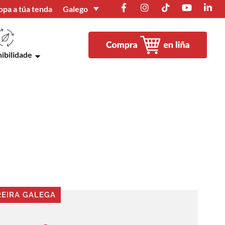
Galego
opa a túa tenda
ibilidade
REIRA GALEGA