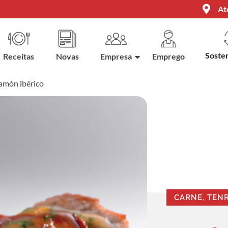
At
Sosten
Receitas
Novas
Empresa
Emprego
jamón ibérico
CARNE, TEN