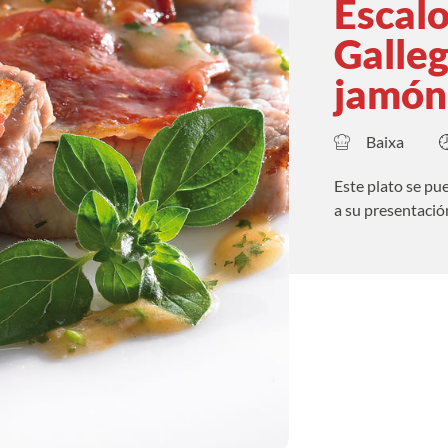
Escal
Galleg
jamón 
Baixa
Este plato se pu
a su presentació