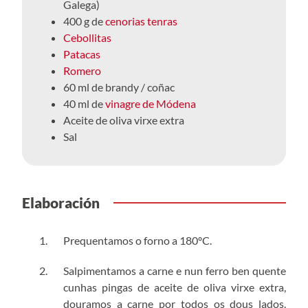
Galega)
400 g de
cenorias tenras
Cebollitas
Patacas
Romero
60 ml de brandy / coñac
40 ml de
vinagre de Módena
Aceite de oliva virxe extra
Sal
Elaboración
Prequentamos o forno a 180ºC.
Salpimentamos a carne e nun ferro ben quente
cunhas pingas de aceite de oliva virxe extra,
douramos a carne por todos os dous lados.