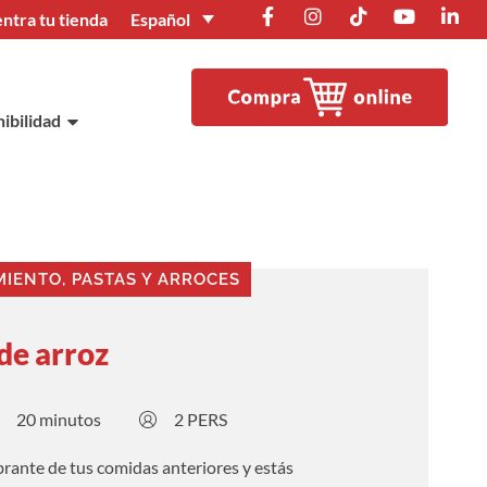
Español
ntra tu tienda
ibilidad
MIENTO
,
PASTAS Y ARROCES
de arroz
20 minutos
2 PERS
brante de tus comidas anteriores y estás