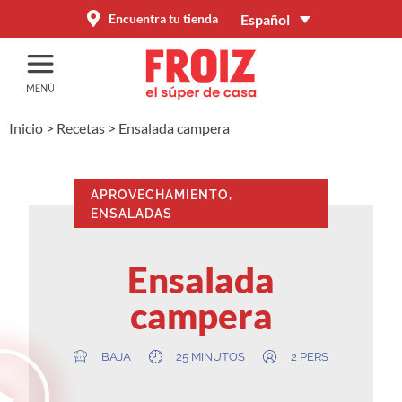
Español
Encuentra tu tienda
Inicio
>
Recetas
>
Ensalada campera
APROVECHAMIENTO
,
ENSALADAS
Ensalada
campera
BAJA
25 MINUTOS
2 PERS