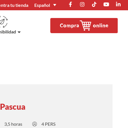
Español
ntra tu tienda
ibilidad
 Pascua
3,5 horas
4 PERS