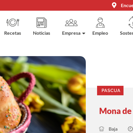
Encue
Recetas
Noticias
Empresa
Empleo
Sosten
PASCUA
Mona de
Baja