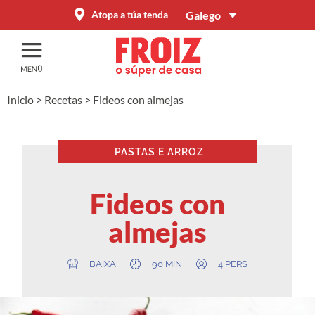
Galego
Atopa a túa tenda
Inicio
>
Recetas
>
Fideos con almejas
PASTAS E ARROZ
Fideos con
almejas
BAIXA
90 MIN
4 PERS