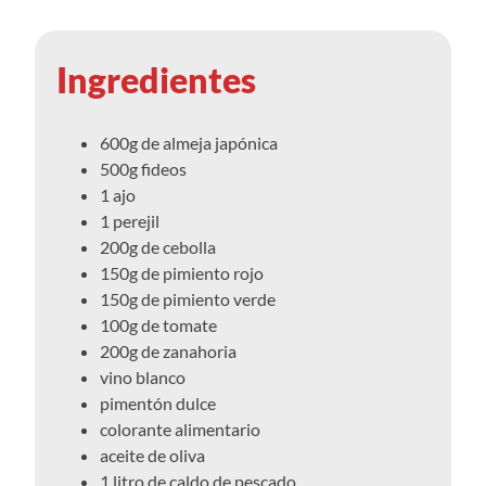
Ingredientes
600g de almeja japónica
500g fideos
1 ajo
1 perejil
200g de cebolla
150g de pimiento rojo
150g de pimiento verde
100g de tomate
200g de zanahoria
vino blanco
pimentón dulce
colorante alimentario
aceite de oliva
1 litro de caldo de pescado