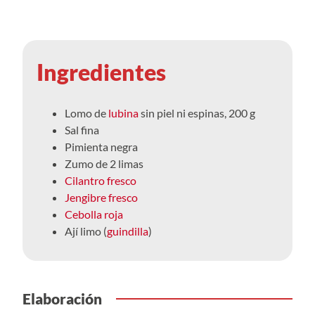
Ingredientes
Lomo de
lubina
sin piel ni espinas, 200 g
Sal fina
Pimienta negra
Zumo de 2 limas
Cilantro fresco
Jengibre fresco
Cebolla roja
Ají limo (
guindilla
)
Elaboración