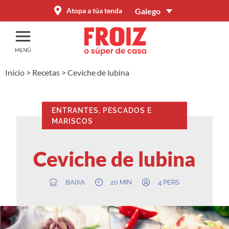
Galego
Atopa a túa tenda
Inicio
>
Recetas
>
Ceviche de lubina
ENTRANTES
,
PESCADOS E
MARISCOS
Ceviche de lubina
BAIXA
20 MIN
4 PERS