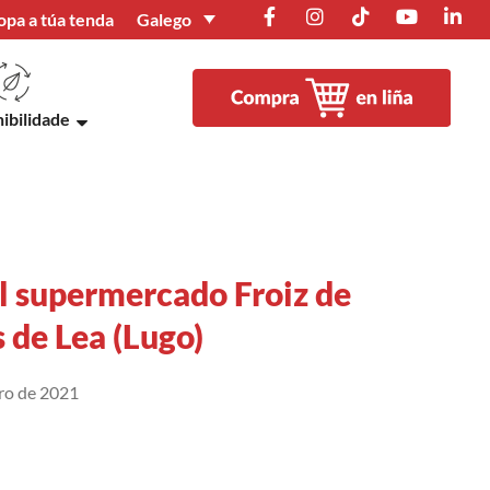
Galego
opa a túa tenda
ibilidade
l supermercado Froiz de
 de Lea (Lugo)
ro de 2021