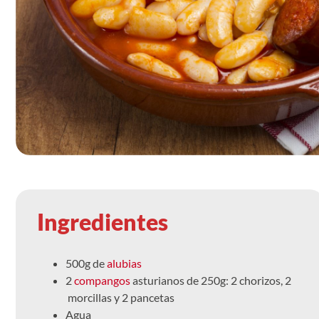
Ingredientes
500g de
alubias
2
compangos
asturianos de 250g: 2 chorizos, 2
morcillas y 2 pancetas
Agua