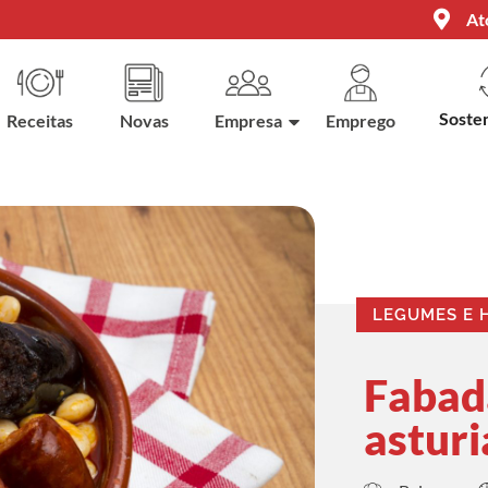
At
Sosten
Receitas
Novas
Empresa
Emprego
LEGUMES E 
Fabada
astur