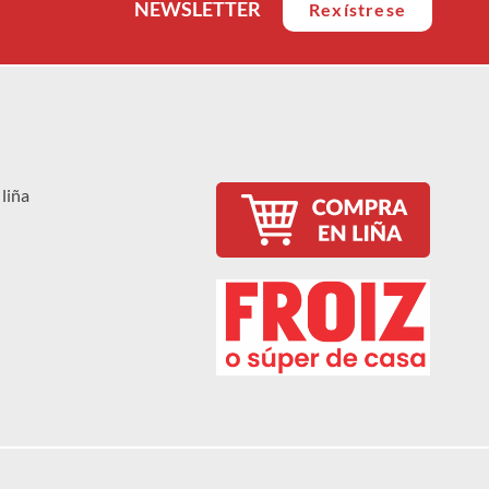
NEWSLETTER
Rexístrese
liña