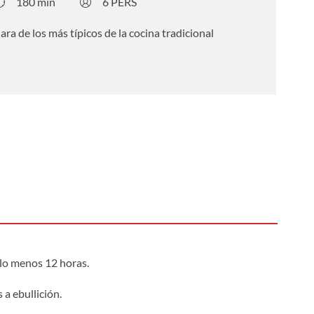
180 min
6 PERS
ra de los más típicos de la cocina tradicional
 lo menos 12 horas.
 a ebullición.