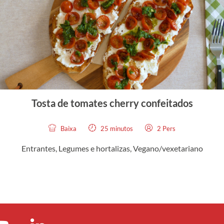
Tosta de tomates cherry confeitados
Baixa
25 minutos
2 Pers
Entrantes
,
Legumes e hortalizas
,
Vegano/vexetariano