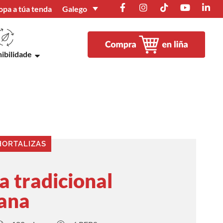
Galego
opa a túa tenda
ibilidade
HORTALIZAS
 tradicional
iana