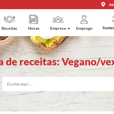
At
Sosten
Receitas
Novas
Empresa
Emprego
a de receitas: Vegano/ve