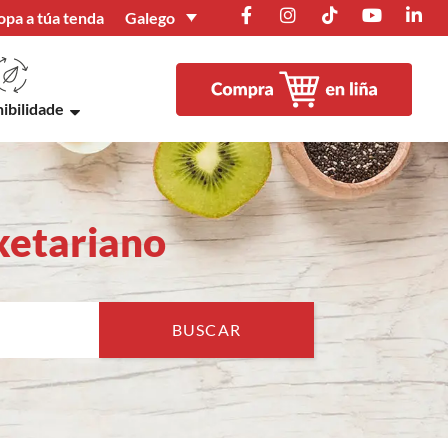
Galego
opa a túa tenda
ibilidade
xetariano