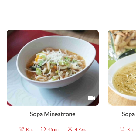
Sopa Minestrone
Sopa 
Baja
45 min
4 Pers
Baja