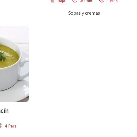
Baja
30 min
4 Pers
Sopas y cremas
cín
4 Pers