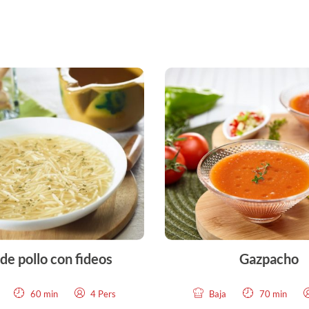
de pollo con fideos
Gazpacho
60 min
4 Pers
Baja
70 min