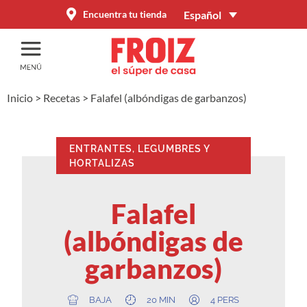
Español
Encuentra tu tienda
Inicio
>
Recetas
>
Falafel (albóndigas de garbanzos)
ENTRANTES
,
LEGUMBRES Y
HORTALIZAS
Falafel
(albóndigas de
garbanzos)
BAJA
20 MIN
4 PERS