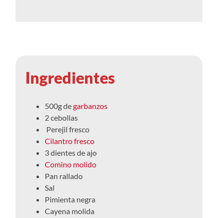
Ingredientes
500g de
garbanzos
2 cebollas
Perejil fresco
Cilantro fresco
3 dientes de ajo
Comino molido
Pan rallado
Sal
Pimienta negra
Cayena molida