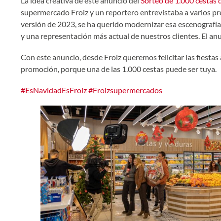
La idea creativa de este anuncio del
Sorteo de 1.000 cestas 
supermercado Froiz y un reportero entrevistaba a varios prem
versión de 2023, se ha querido modernizar esa escenografía
y una representación más actual de nuestros clientes. El an
Con este anuncio, desde Froiz queremos felicitar las fiestas
promoción, porque una de las 1.000 cestas puede ser tuya.
#EsNavidadEsFroiz
#Froizsupermercados